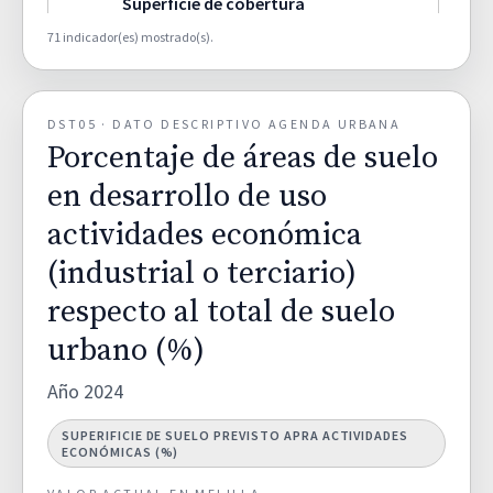
Superficie de cobertura
artificial por municipio (%).
66,2000
D02A
71 indicador(es) mostrado(s).
TERRITORIO Y DIVERSIDAD DE
HÁBITATS
DST05 · DATO DESCRIPTIVO AGENDA URBANA
Superficie de cultivos por
Porcentaje de áreas de suelo
municipio (%).
0,8000
D02B
TERRITORIO Y DIVERSIDAD DE
en desarrollo de uso
HÁBITATS
actividades económica
(industrial o terciario)
Superficie de zonas humedas
por municipio (%).
0,0000
D02C
respecto al total de suelo
TERRITORIO Y DIVERSIDAD DE
HÁBITATS
urbano (%)
Año 2024
Superficie de zona forestal y
dehesas por municipio (%).
27,7000
D02D
SUPERIFICIE DE SUELO PREVISTO APRA ACTIVIDADES
TERRITORIO Y DIVERSIDAD DE
ECONÓMICAS (%)
HÁBITATS