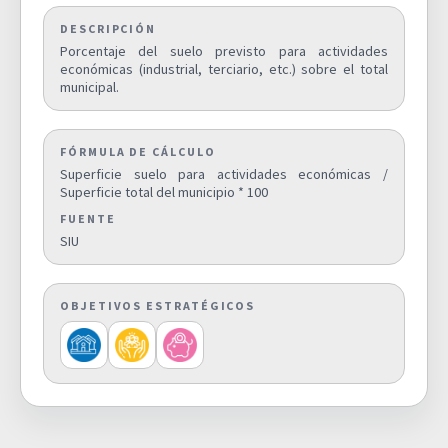
Superficie de zonas verdes por
DESCRIPCIÓN
cada 1.000 habitantes.
1,1000
D05
Porcentaje del suelo previsto para actividades
económicas (industrial, terciario, etc.) sobre el total
SUPERFICIE VERDE
municipal.
Densidad Urbana. Número de
habitantes por hectárea de
FÓRMULA DE CÁLCULO
superficie de suelo urbano
Superficie suelo para actividades económicas /
154,0000
D06
(hab./ha).
Superficie total del municipio * 100
SUPERFICIE DENSIDAD DE LA
FUENTE
POBLACIÓN EN SUELO NO URBANO
SIU
Superficie de suelo urbano
OBJETIVOS ESTRATÉGICOS
mixto discontinuo sobre suelo
4,1000
D07
urbano mixto total (%)
SUELO URBANO DISCONTINUO
Densidad de vivienda por
superficie de suelo urbano
50,7500
D08