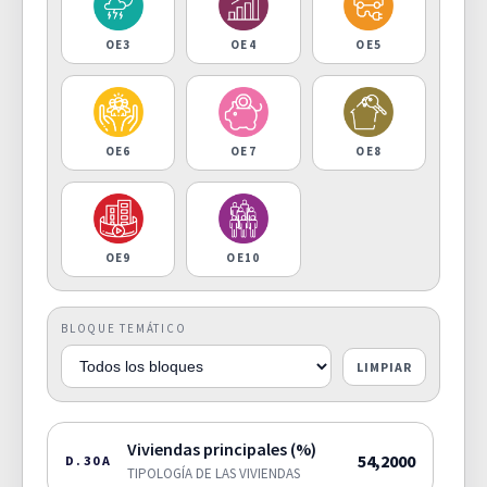
OE3
OE4
OE5
OE6
OE7
OE8
OE9
OE10
BLOQUE TEMÁTICO
LIMPIAR
Viviendas principales (%)
54,2000
D.30A
TIPOLOGÍA DE LAS VIVIENDAS