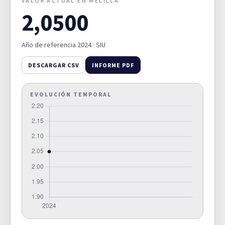
VALOR ACTUAL EN MELILLA
2,0500
Superficie municipal
destinada a explotaciones
0,0000
agrarias y forestales (%).
D03A
Año de referencia 2024 · SIU
SUPERIFICIE DE EXPLOTACIONES
AGRARIAS Y FORESTALES
DESCARGAR CSV
INFORME PDF
Superficie destinada a
EVOLUCIÓN TEMPORAL
explotaciones agrarias y
forestales respecto al suelo
0,0000
urbano y urbanizable
D03B
delimitado de la ciudad (%).
SUPERIFICIE DE EXPLOTACIONES
AGRARIAS Y FORESTALES
Superficie municipal de suelo
no urbanizable (%).
51,1000
D04
SUPERFICIE DE SUELO NO
URBANIZABLE (%)