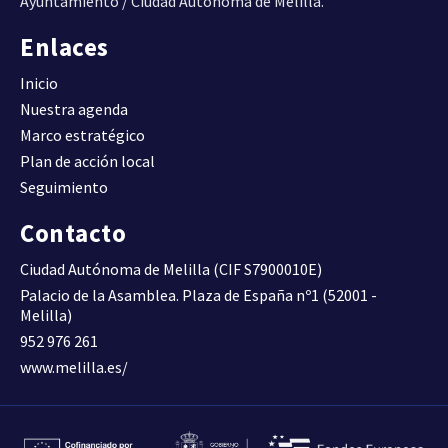
Ayuntamiento / Ciudad Autónoma de Melilla.
(Viv/ha).
DENSIDAD DE VIVIENDA
Enlaces
Inicio
Compacidad urbana.
Superficie construida total
Nuestra agenda
por superficie de suelo
30,6600
D09
Marco estratégico
(m2t/m2s)
Plan de acción local
COMPACIDAD URBANA
Seguimiento
Contacto
Superficie construida de uso
residencial por superficie de
0,6200
D10A
Ciudad Autónoma de Melilla (CIF S7900010E)
suelo (m2t/m2s)
Palacio de la Asamblea. Plaza de España nº1 (52001 -
COMPACIDAD RESIDENCIAL
Melilla)
952 976 261
Superficie construida de uso
www.melilla.es/
residencial respecto al total
64,6300
D10B
de superficie construida (%).
COMPACIDAD RESIDENCIAL