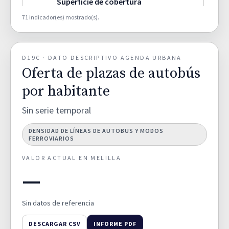
Superficie de cobertura
artificial por municipio (%).
66,2000
D02A
71 indicador(es) mostrado(s).
TERRITORIO Y DIVERSIDAD DE
HÁBITATS
D19C · DATO DESCRIPTIVO AGENDA URBANA
Superficie de cultivos por
Oferta de plazas de autobús
municipio (%).
0,8000
D02B
TERRITORIO Y DIVERSIDAD DE
por habitante
HÁBITATS
Sin serie temporal
Superficie de zonas humedas
DENSIDAD DE LÍNEAS DE AUTOBUS Y MODOS
por municipio (%).
0,0000
FERROVIARIOS
D02C
TERRITORIO Y DIVERSIDAD DE
HÁBITATS
VALOR ACTUAL EN MELILLA
—
Superficie de zona forestal y
dehesas por municipio (%).
27,7000
D02D
Sin datos de referencia
TERRITORIO Y DIVERSIDAD DE
HÁBITATS
DESCARGAR CSV
INFORME PDF