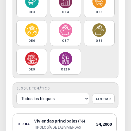
OE3
OE4
OE5
OE6
OE7
OE8
OE9
OE10
BLOQUE TEMÁTICO
LIMPIAR
Viviendas principales (%)
54,2000
D.30A
TIPOLOGÍA DE LAS VIVIENDAS