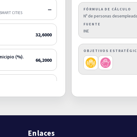
—
FÓRMULA DE CÁLCULO
SMART CITIES
Nº de personas desempleadas 
FUENTE
INE
32,6000
OBJETIVOS ESTRATÉGI
nicipio (%).
66,2000
0,8000
pio (%).
0,0000
Enlaces
or municipio