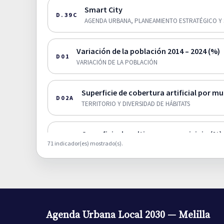
Smart City
D.39C
AGENDA URBANA, PLANEAMIENTO ESTRATÉGICO Y 
Variación de la población 2014 – 2024 (%)
D01
VARIACIÓN DE LA POBLACIÓN
Superficie de cobertura artificial por mu
D02A
TERRITORIO Y DIVERSIDAD DE HÁBITATS
Superficie de cultivos por municipio (%).
D02B
71 indicador(es) mostrado(s).
TERRITORIO Y DIVERSIDAD DE HÁBITATS
Superficie de zonas humedas por munici
D02C
TERRITORIO Y DIVERSIDAD DE HÁBITATS
Agenda Urbana Local 2030 — Melilla
Superficie de zona forestal y dehesas p