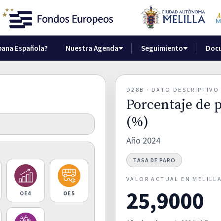
bana Española?
Nuestra Agenda
Seguimiento
Doc
D28B · DATO DESCRIPTIV
Porcentaje de p
(%)
Año 2024
TASA DE PARO
VALOR ACTUAL EN MELILL
25,9000
OE4
OE5