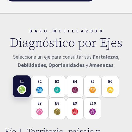
D A F O · M E L I L L A 2 0 3 0
Diagnóstico por Ejes
Selecciona un eje para consultar sus
Fortalezas
,
Debilidades
,
Oportunidades
y
Amenazas
.
E1
E2
E3
E4
E5
E6
E7
E8
E9
E10
Eje 1. Territorio, paisaje y