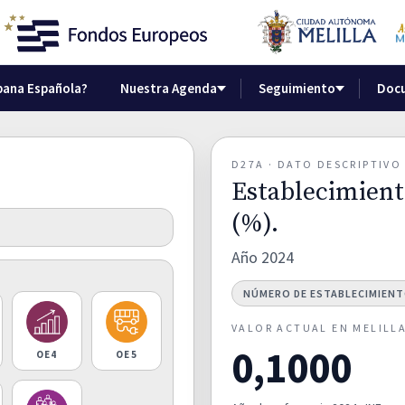
bana Española?
Nuestra Agenda
Seguimiento
Doc
D27A · DATO DESCRIPTIV
Establecimient
(%).
Año 2024
NÚMERO DE ESTABLECIMIEN
VALOR ACTUAL EN MELILL
0,1000
OE4
OE5