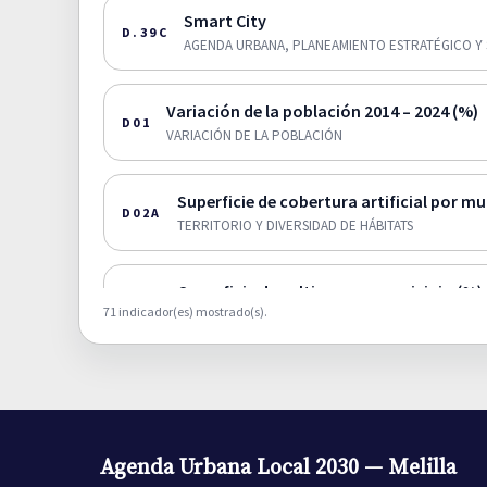
Smart City
D.39C
AGENDA URBANA, PLANEAMIENTO ESTRATÉGICO Y 
Variación de la población 2014 – 2024 (%)
D01
VARIACIÓN DE LA POBLACIÓN
Superficie de cobertura artificial por mu
D02A
TERRITORIO Y DIVERSIDAD DE HÁBITATS
Superficie de cultivos por municipio (%).
D02B
71 indicador(es) mostrado(s).
TERRITORIO Y DIVERSIDAD DE HÁBITATS
Superficie de zonas humedas por munici
D02C
TERRITORIO Y DIVERSIDAD DE HÁBITATS
Agenda Urbana Local 2030 — Melilla
Superficie de zona forestal y dehesas p