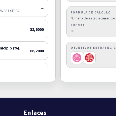
—
SMART CITIES
FÓRMULA DE CÁLCULO
Número de establecimientos 
FUENTE
32,6000
INE
nicipio (%).
OBJETIVOS ESTRATÉGI
66,2000
0,8000
pio (%).
0,0000
Enlaces
or municipio