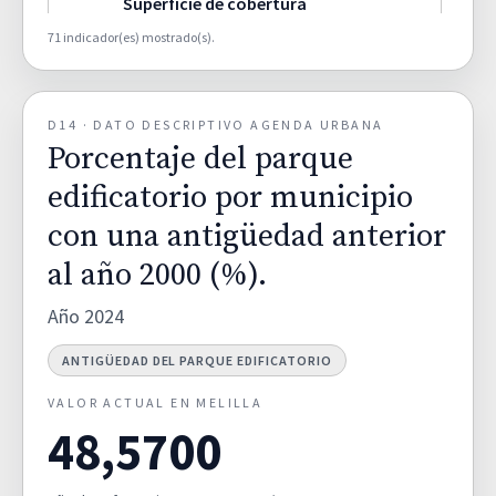
Superficie de cobertura
artificial por municipio (%).
66,2000
D02A
71 indicador(es) mostrado(s).
TERRITORIO Y DIVERSIDAD DE
HÁBITATS
D14 · DATO DESCRIPTIVO AGENDA URBANA
Superficie de cultivos por
Porcentaje del parque
municipio (%).
0,8000
D02B
TERRITORIO Y DIVERSIDAD DE
edificatorio por municipio
HÁBITATS
con una antigüedad anterior
al año 2000 (%).
Superficie de zonas humedas
por municipio (%).
0,0000
D02C
Año 2024
TERRITORIO Y DIVERSIDAD DE
HÁBITATS
ANTIGÜEDAD DEL PARQUE EDIFICATORIO
Superficie de zona forestal y
VALOR ACTUAL EN MELILLA
dehesas por municipio (%).
48,5700
27,7000
D02D
TERRITORIO Y DIVERSIDAD DE
HÁBITATS