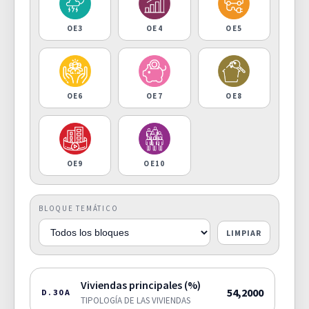
OE3
OE4
OE5
OE6
OE7
OE8
OE9
OE10
BLOQUE TEMÁTICO
LIMPIAR
Viviendas principales (%)
54,2000
D.30A
TIPOLOGÍA DE LAS VIVIENDAS