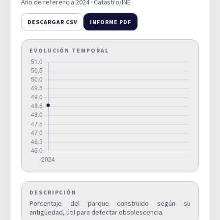
Año de referencia 2024 · Catastro/INE
Superficie municipal
DESCARGAR CSV
INFORME PDF
destinada a explotaciones
0,0000
agrarias y forestales (%).
D03A
SUPERIFICIE DE EXPLOTACIONES
EVOLUCIÓN TEMPORAL
AGRARIAS Y FORESTALES
Superficie destinada a
explotaciones agrarias y
forestales respecto al suelo
0,0000
urbano y urbanizable
D03B
delimitado de la ciudad (%).
SUPERIFICIE DE EXPLOTACIONES
AGRARIAS Y FORESTALES
Superficie municipal de suelo
no urbanizable (%).
51,1000
D04
DESCRIPCIÓN
SUPERFICIE DE SUELO NO
Porcentaje del parque construido según su
URBANIZABLE (%)
antigüedad, útil para detectar obsolescencia.