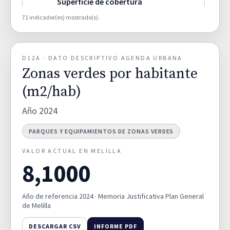
Superficie de cobertura
artificial por municipio (%).
66,2000
D02A
71 indicador(es) mostrado(s).
TERRITORIO Y DIVERSIDAD DE
HÁBITATS
D12A · DATO DESCRIPTIVO AGENDA URBANA
Superficie de cultivos por
Zonas verdes por habitante
municipio (%).
0,8000
D02B
TERRITORIO Y DIVERSIDAD DE
(m2/hab)
HÁBITATS
Año 2024
Superficie de zonas humedas
PARQUES Y EQUIPAMIENTOS DE ZONAS VERDES
por municipio (%).
0,0000
D02C
TERRITORIO Y DIVERSIDAD DE
VALOR ACTUAL EN MELILLA
HÁBITATS
8,1000
Superficie de zona forestal y
Año de referencia 2024 · Memoria Justificativa Plan General
dehesas por municipio (%).
27,7000
D02D
de Melilla
TERRITORIO Y DIVERSIDAD DE
HÁBITATS
DESCARGAR CSV
INFORME PDF