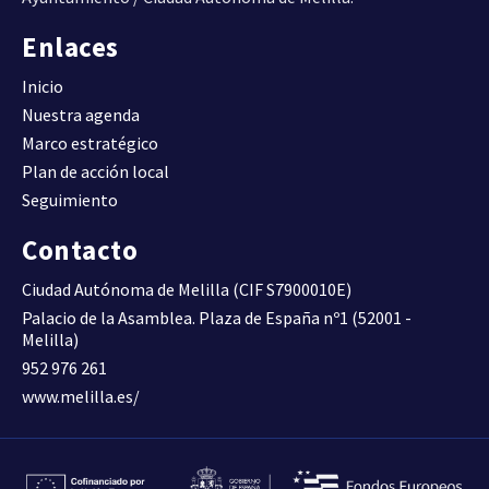
(Viv/ha).
DENSIDAD DE VIVIENDA
Enlaces
Inicio
Compacidad urbana.
Nuestra agenda
Superficie construida total
por superficie de suelo
30,6600
Marco estratégico
D09
(m2t/m2s)
Plan de acción local
COMPACIDAD URBANA
Seguimiento
Contacto
Superficie construida de uso
residencial por superficie de
0,6200
D10A
Ciudad Autónoma de Melilla (CIF S7900010E)
suelo (m2t/m2s)
Palacio de la Asamblea. Plaza de España nº1 (52001 -
COMPACIDAD RESIDENCIAL
Melilla)
952 976 261
Superficie construida de uso
www.melilla.es/
residencial respecto al total
64,6300
D10B
de superficie construida (%).
COMPACIDAD RESIDENCIAL