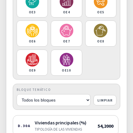
OE3
OE4
OE5
OE6
OE7
OE8
OE9
OE10
BLOQUE TEMÁTICO
LIMPIAR
Viviendas principales (%)
54,2000
D.30A
TIPOLOGÍA DE LAS VIVIENDAS