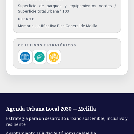
Superficie de parques y equipamientos verdes /
Superficie de zonas verdes por
Superficie total urbana * 100
cada 1.000 habitantes.
1,1000
D05
FUENTE
SUPERFICIE VERDE
Memoria Justificativa Plan General de Melilla
Densidad Urbana. Número de
habitantes por hectárea de
OBJETIVOS ESTRATÉGICOS
superficie de suelo urbano
154,0000
D06
(hab./ha).
SUPERFICIE DENSIDAD DE LA
POBLACIÓN EN SUELO NO URBANO
Superficie de suelo urbano
mixto discontinuo sobre suelo
4,1000
D07
urbano mixto total (%)
SUELO URBANO DISCONTINUO
Agenda Urbana Local 2030 — Melilla
Estrategia para un desarrollo urbano sostenible, inclusivo y
Densidad de vivienda por
resiliente.
superficie de suelo urbano
50,7500
Ayuntamiento / Ciudad Autónoma de Melilla.
D08