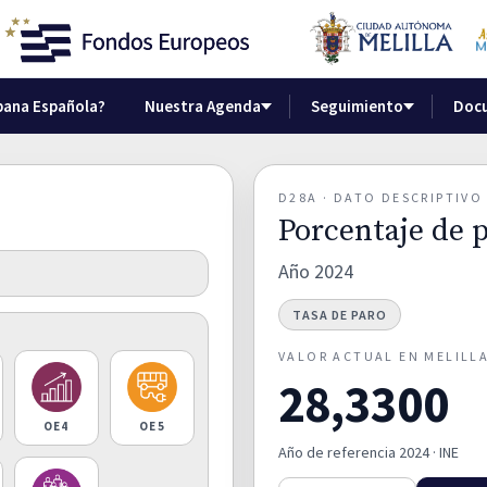
bana Española?
Nuestra Agenda
Seguimiento
Doc
D28A · DATO DESCRIPTIV
Porcentaje de p
Año 2024
TASA DE PARO
VALOR ACTUAL EN MELILL
28,3300
OE4
OE5
Año de referencia 2024 · INE