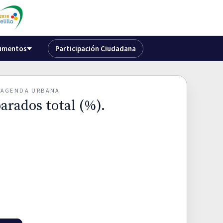
umentos
Participación Ciudadana
O AGENDA URBANA
arados total (%).
A