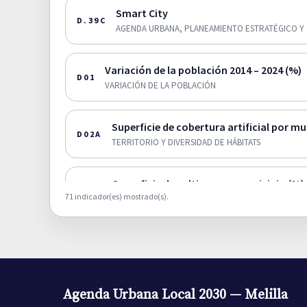
Smart City
D.39C
AGENDA URBANA, PLANEAMIENTO ESTRATÉGICO Y 
Variación de la población 2014 – 2024 (%)
D01
VARIACIÓN DE LA POBLACIÓN
Superficie de cobertura artificial por mu
D02A
TERRITORIO Y DIVERSIDAD DE HÁBITATS
Superficie de cultivos por municipio (%).
D02B
71 indicador(es) mostrado(s).
TERRITORIO Y DIVERSIDAD DE HÁBITATS
Superficie de zonas humedas por munici
D02C
TERRITORIO Y DIVERSIDAD DE HÁBITATS
Agenda Urbana Local 2030 — Melilla
Superficie de zona forestal y dehesas p