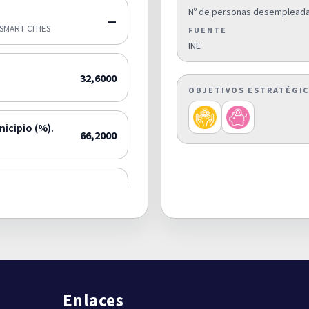
Nº de personas desempleadas
—
SMART CITIES
FUENTE
INE
32,6000
OBJETIVOS ESTRATÉGI
nicipio (%).
66,2000
0,8000
pio (%).
0,0000
Enlaces
or municipio