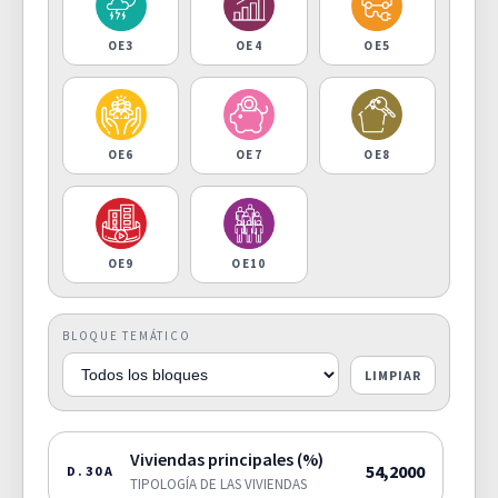
OE3
OE4
OE5
OE6
OE7
OE8
OE9
OE10
BLOQUE TEMÁTICO
LIMPIAR
Viviendas principales (%)
54,2000
D.30A
TIPOLOGÍA DE LAS VIVIENDAS