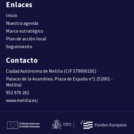
(Viv/ha).
Enlaces
DENSIDAD DE VIVIENDA
Inicio
Nuestra agenda
Compacidad urbana.
Marco estratégico
Superficie construida total
por superficie de suelo
30,6600
Plan de acción local
D09
(m2t/m2s)
Seguimiento
COMPACIDAD URBANA
Contacto
Superficie construida de uso
Ciudad Autónoma de Melilla (CIF S7900010E)
residencial por superficie de
0,6200
Palacio de la Asamblea. Plaza de España nº1 (52001 -
D10A
suelo (m2t/m2s)
Melilla)
COMPACIDAD RESIDENCIAL
952 976 261
www.melilla.es/
Superficie construida de uso
residencial respecto al total
64,6300
D10B
de superficie construida (%).
COMPACIDAD RESIDENCIAL