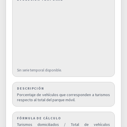
Superficie municipal
destinada a explotaciones
0,0000
agrarias y forestales (%).
D03A
SUPERIFICIE DE EXPLOTACIONES
AGRARIAS Y FORESTALES
Superficie destinada a
explotaciones agrarias y
forestales respecto al suelo
0,0000
urbano y urbanizable
D03B
Sin serie temporal disponible.
delimitado de la ciudad (%).
SUPERIFICIE DE EXPLOTACIONES
AGRARIAS Y FORESTALES
DESCRIPCIÓN
Porcentaje de vehículos que corresponden a turismos
respecto al total del parque móvil.
Superficie municipal de suelo
no urbanizable (%).
51,1000
D04
SUPERFICIE DE SUELO NO
URBANIZABLE (%)
FÓRMULA DE CÁLCULO
Turismos domiciliados / Total de vehículos