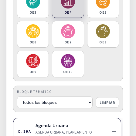
OE3
OE4
OE5
OE6
OE7
OE8
OE9
OE10
BLOQUE TEMÁTICO
LIMPIAR
Agenda Urbana
—
D.39A
AGENDA URBANA, PLANEAMIENTO