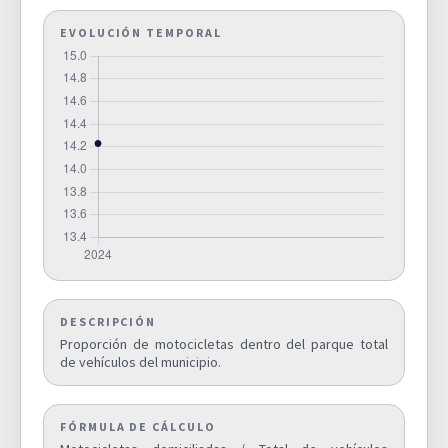
EVOLUCIÓN TEMPORAL
Superficie municipal
destinada a explotaciones
0,0000
agrarias y forestales (%).
D03A
SUPERIFICIE DE EXPLOTACIONES
AGRARIAS Y FORESTALES
Superficie destinada a
explotaciones agrarias y
forestales respecto al suelo
0,0000
urbano y urbanizable
D03B
delimitado de la ciudad (%).
SUPERIFICIE DE EXPLOTACIONES
AGRARIAS Y FORESTALES
DESCRIPCIÓN
Proporción de motocicletas dentro del parque total
Superficie municipal de suelo
de vehículos del municipio.
no urbanizable (%).
51,1000
D04
SUPERFICIE DE SUELO NO
URBANIZABLE (%)
FÓRMULA DE CÁLCULO