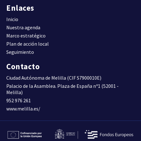
(Viv/ha).
Enlaces
DENSIDAD DE VIVIENDA
Inicio
Nuestra agenda
Compacidad urbana.
Superficie construida total
Marco estratégico
por superficie de suelo
30,6600
D09
Plan de acción local
(m2t/m2s)
Seguimiento
COMPACIDAD URBANA
Contacto
Superficie construida de uso
Ciudad Autónoma de Melilla (CIF S7900010E)
residencial por superficie de
0,6200
D10A
suelo (m2t/m2s)
Palacio de la Asamblea. Plaza de España nº1 (52001 -
Melilla)
COMPACIDAD RESIDENCIAL
952 976 261
www.melilla.es/
Superficie construida de uso
residencial respecto al total
64,6300
D10B
de superficie construida (%).
COMPACIDAD RESIDENCIAL