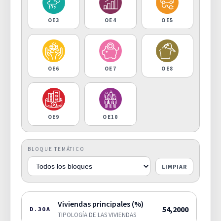
OE3
OE4
OE5
OE6
OE7
OE8
OE9
OE10
BLOQUE TEMÁTICO
LIMPIAR
Viviendas principales (%)
54,2000
D.30A
TIPOLOGÍA DE LAS VIVIENDAS