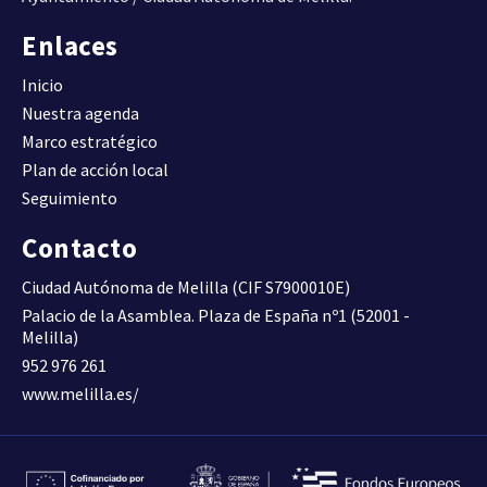
(Viv/ha).
DENSIDAD DE VIVIENDA
Enlaces
Inicio
Compacidad urbana.
Nuestra agenda
Superficie construida total
por superficie de suelo
30,6600
Marco estratégico
D09
(m2t/m2s)
Plan de acción local
COMPACIDAD URBANA
Seguimiento
Contacto
Superficie construida de uso
residencial por superficie de
0,6200
Ciudad Autónoma de Melilla (CIF S7900010E)
D10A
suelo (m2t/m2s)
Palacio de la Asamblea. Plaza de España nº1 (52001 -
COMPACIDAD RESIDENCIAL
Melilla)
952 976 261
Superficie construida de uso
www.melilla.es/
residencial respecto al total
64,6300
D10B
de superficie construida (%).
COMPACIDAD RESIDENCIAL