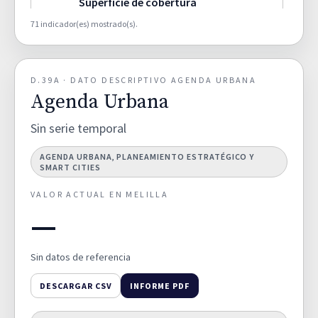
Superficie de cobertura
artificial por municipio (%).
66,2000
D02A
71 indicador(es) mostrado(s).
TERRITORIO Y DIVERSIDAD DE
HÁBITATS
D.39A · DATO DESCRIPTIVO AGENDA URBANA
Superficie de cultivos por
Agenda Urbana
municipio (%).
0,8000
D02B
TERRITORIO Y DIVERSIDAD DE
Sin serie temporal
HÁBITATS
AGENDA URBANA, PLANEAMIENTO ESTRATÉGICO Y
SMART CITIES
Superficie de zonas humedas
por municipio (%).
0,0000
D02C
VALOR ACTUAL EN MELILLA
TERRITORIO Y DIVERSIDAD DE
—
HÁBITATS
Sin datos de referencia
Superficie de zona forestal y
dehesas por municipio (%).
27,7000
D02D
DESCARGAR CSV
INFORME PDF
TERRITORIO Y DIVERSIDAD DE
HÁBITATS