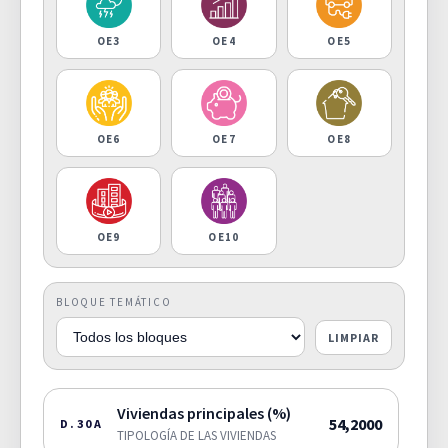
OE3
OE4
OE5
OE6
OE7
OE8
OE9
OE10
BLOQUE TEMÁTICO
LIMPIAR
Viviendas principales (%)
54,2000
D.30A
TIPOLOGÍA DE LAS VIVIENDAS