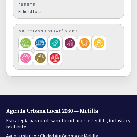
FUENTE
Superficie de zonas verdes por
Entidad Local
cada 1.000 habitantes.
1,1000
D05
SUPERFICIE VERDE
OBJETIVOS ESTRATÉGICOS
Densidad Urbana. Número de
habitantes por hectárea de
superficie de suelo urbano
154,0000
D06
(hab./ha).
SUPERFICIE DENSIDAD DE LA
POBLACIÓN EN SUELO NO URBANO
Superficie de suelo urbano
mixto discontinuo sobre suelo
4,1000
D07
urbano mixto total (%)
SUELO URBANO DISCONTINUO
Agenda Urbana Local 2030 — Melilla
Estrategia para un desarrollo urbano sostenible, inclusivo y
Densidad de vivienda por
resiliente.
superficie de suelo urbano
50,7500
Ayuntamiento / Ciudad Autónoma de Melilla.
D08