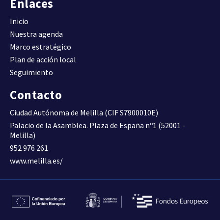
Enlaces
(Viv/ha).
DENSIDAD DE VIVIENDA
Inicio
Nuestra agenda
Compacidad urbana.
Marco estratégico
Superficie construida total
Plan de acción local
por superficie de suelo
30,6600
D09
Seguimiento
(m2t/m2s)
COMPACIDAD URBANA
Contacto
Ciudad Autónoma de Melilla (CIF S7900010E)
Superficie construida de uso
residencial por superficie de
Palacio de la Asamblea. Plaza de España nº1 (52001 -
0,6200
D10A
suelo (m2t/m2s)
Melilla)
COMPACIDAD RESIDENCIAL
952 976 261
www.melilla.es/
Superficie construida de uso
residencial respecto al total
64,6300
D10B
de superficie construida (%).
COMPACIDAD RESIDENCIAL