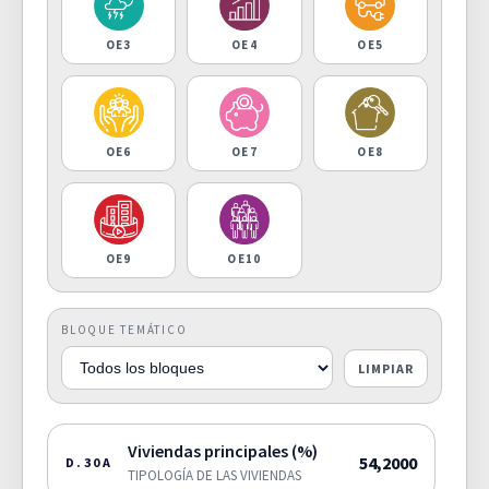
OE3
OE4
OE5
OE6
OE7
OE8
OE9
OE10
BLOQUE TEMÁTICO
LIMPIAR
Viviendas principales (%)
54,2000
D.30A
TIPOLOGÍA DE LAS VIVIENDAS