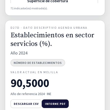
Superficie de cobertura
artificial por municipio (%).
66,2000
D02A
71 indicador(es) mostrado(s).
TERRITORIO Y DIVERSIDAD DE
HÁBITATS
D27D · DATO DESCRIPTIVO AGENDA URBANA
Superficie de cultivos por
Establecimientos en sector
municipio (%).
0,8000
D02B
TERRITORIO Y DIVERSIDAD DE
servicios (%).
HÁBITATS
Año 2024
Superficie de zonas humedas
NÚMERO DE ESTABLECIMIENTOS
por municipio (%).
0,0000
D02C
TERRITORIO Y DIVERSIDAD DE
VALOR ACTUAL EN MELILLA
HÁBITATS
90,5000
Superficie de zona forestal y
Año de referencia 2024 · INE
dehesas por municipio (%).
27,7000
D02D
TERRITORIO Y DIVERSIDAD DE
HÁBITATS
DESCARGAR CSV
INFORME PDF