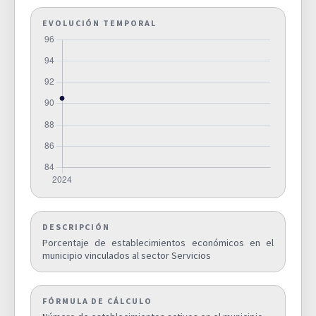
EVOLUCIÓN TEMPORAL
Superficie municipal
destinada a explotaciones
0,0000
agrarias y forestales (%).
D03A
SUPERIFICIE DE EXPLOTACIONES
AGRARIAS Y FORESTALES
Superficie destinada a
explotaciones agrarias y
forestales respecto al suelo
0,0000
urbano y urbanizable
D03B
delimitado de la ciudad (%).
SUPERIFICIE DE EXPLOTACIONES
AGRARIAS Y FORESTALES
DESCRIPCIÓN
Porcentaje de establecimientos económicos en el
Superficie municipal de suelo
municipio vinculados al sector Servicios
no urbanizable (%).
51,1000
D04
SUPERFICIE DE SUELO NO
URBANIZABLE (%)
FÓRMULA DE CÁLCULO