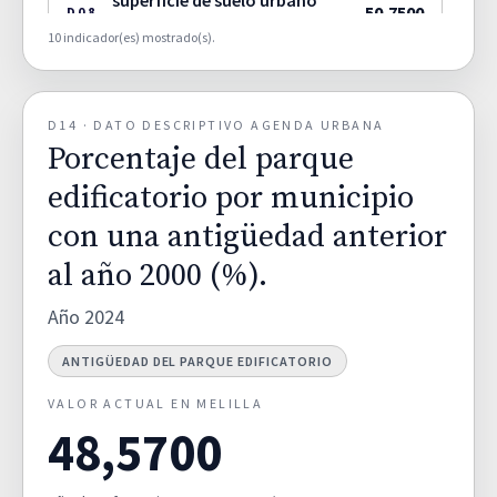
superficie de suelo urbano
50,7500
D08
(Viv/ha).
10 indicador(es) mostrado(s).
DENSIDAD DE VIVIENDA
Porcentaje del parque
D14 · DATO DESCRIPTIVO AGENDA URBANA
edificatorio por municipio
Porcentaje del parque
con una antigüedad anterior
48,5700
D14
al año 2000 (%).
edificatorio por municipio
ANTIGÜEDAD DEL PARQUE
EDIFICATORIO
con una antigüedad anterior
al año 2000 (%).
Consumo de Agua
—
D15
Año 2024
CONSUMO DE AGUA
ANTIGÜEDAD DEL PARQUE EDIFICATORIO
Crecimiento del parque de
VALOR ACTUAL EN MELILLA
vivienda 2011-2021 (%)
12,0400
D33
48,5700
CRECIMIENTO DEL PARQUE DE
VIVIENDA 2011 -2021