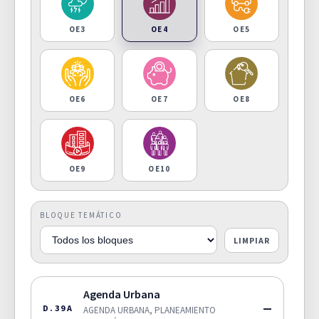
OE3
OE4
OE5
OE6
OE7
OE8
OE9
OE10
BLOQUE TEMÁTICO
LIMPIAR
Agenda Urbana
—
D.39A
AGENDA URBANA, PLANEAMIENTO