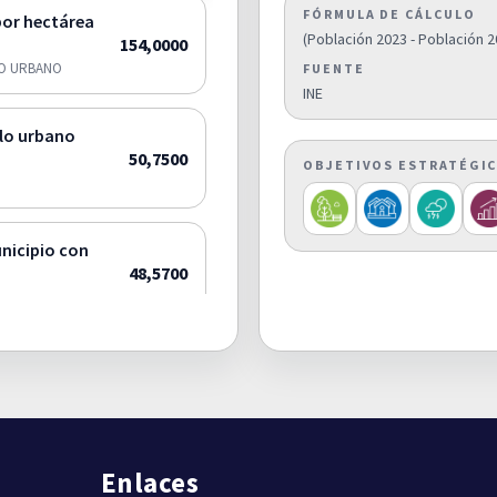
FÓRMULA DE CÁLCULO
por hectárea
(Población 2023 - Población 2
154,0000
NO URBANO
FUENTE
INE
elo urbano
50,7500
OBJETIVOS ESTRATÉGI
unicipio con
48,5700
—
2021 (%)
12,0400
Enlaces