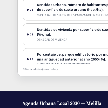
Densidad Urbana. Número de habitantes 
de superficie de suelo urbano (hab./ha).
D06
SUPERFICIE DENSIDAD DE LA POBLACIÓN EN SUELO 
Densidad de vivienda por superficie de su
(Viv/ha).
D08
DENSIDAD DE VIVIENDA
Porcentaje del parque edificatorio por m
una antigüedad anterior al año 2000 (%).
D14
ANTIGÜEDAD DEL PARQUE EDIFICATORIO
10 indicador(es) mostrado(s).
Consumo de Agua
D15
CONSUMO DE AGUA
Crecimiento del parque de vivienda 2011-
D33
Agenda Urbana Local 2030 — Melilla
CRECIMIENTO DEL PARQUE DE VIVIENDA 2011 -2021