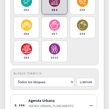
OE3
OE4
OE5
OE6
OE7
OE8
OE9
OE10
BLOQUE TEMÁTICO
LIMPIAR
Agenda Urbana
—
D.39A
AGENDA URBANA, PLANEAMIENTO